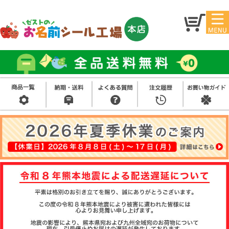
マイ
トッ
ペー
プ
ジ
アイ
お名
ロン
前シ
シー
ール
ル
お買
い得
スタ
セッ
ンプ
ト
その
他