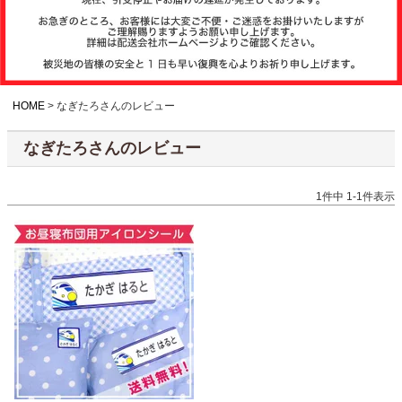
注文履歴
お支払いについ
て
HOME
なぎたろさんのレビュー
なぎたろさんのレビュー
納期・発送方法
について
1
件中
1
-
1
件表示
よくある質問
商品ガイド
会社概要