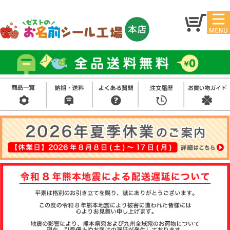
マイ
トッ
ペー
プ
ジ
アイ
お名
ロン
前シ
シー
ール
ル
お買
い得
スタ
セッ
ンプ
ト
その
他