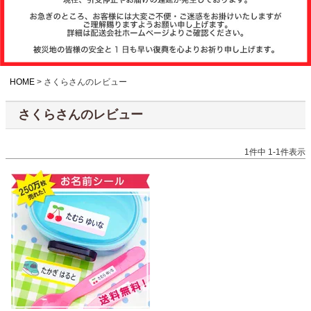
注文履歴
お支払いについ
て
HOME
さくらさんのレビュー
さくらさんのレビュー
納期・発送方法
について
1
件中
1
-
1
件表示
よくある質問
商品ガイド
会社概要