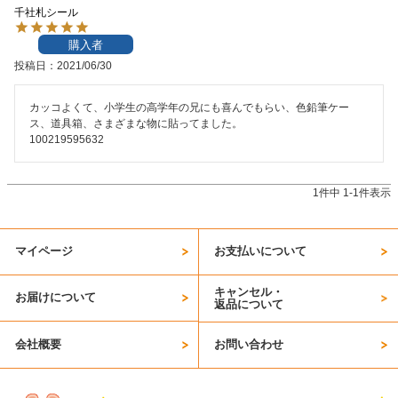
千社札シール
お問い合わせ
購入者
投稿日
2021/06/30
お客様へのお知
らせ
カッコよくて、小学生の高学年の兄にも喜んでもらい、色鉛筆ケー
ス、道具箱、さまざまな物に貼ってました。

会員登録
100219595632
1
件中
1
-
1
件表示
マイページ
お支払いについて
キャンセル・
お届けについて
返品について
会社概要
お問い合わせ