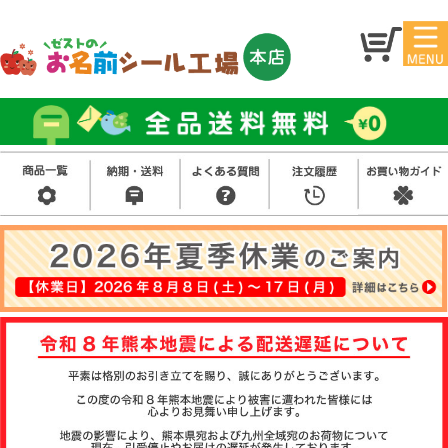
マイ
トッ
ペー
プ
ジ
アイ
お名
ロン
前シ
シー
ール
ル
お買
い得
スタ
セッ
ンプ
ト
その
他