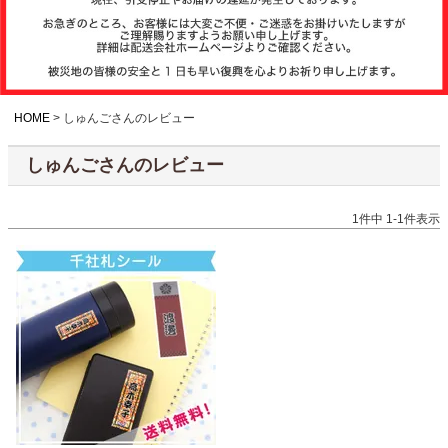
注文履歴
お支払いについ
て
HOME
しゅんごさんのレビュー
しゅんごさんのレビュー
納期・発送方法
について
1
件中
1
-
1
件表示
よくある質問
商品ガイド
会社概要