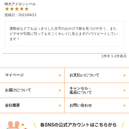
特大アイロンシール
お問い合わせ
投稿日
2021/04/13
お客様へのお知
らせ
運動会などでもはっきりした文字のおかげで娘を見つけやすく、また
ビデオや写真に写ってもすごくキレイに見えます(^○^)リピートしてい
ます！
会員登録
1
件中
1
-
1
件表示
マイページ
お支払いについて
キャンセル・
お届けについて
返品について
会社概要
お問い合わせ