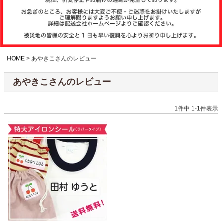
注文履歴
お支払いについ
て
HOME
あやきこさんのレビュー
あやきこさんのレビュー
納期・発送方法
について
1
件中
1
-
1
件表示
よくある質問
商品ガイド
会社概要