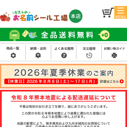
マイ
トッ
ペー
プ
ジ
アイ
お名
ロン
前シ
シー
ール
ル
お買
い得
スタ
セッ
ンプ
ト
その
他