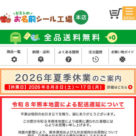
マイ
トッ
ペー
プ
ジ
アイ
お名
ロン
前シ
シー
ール
ル
お買
い得
スタ
セッ
ンプ
ト
その
他