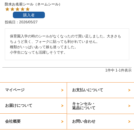
防水お名前シール（ネームシール）
お問い合わせ
購入者
投稿日
2026/05/27
お客様へのお知
らせ
保育園入学の時のシールがなくなったので買い足しました。大きさも
ちょうど良く、フォークに貼っても剥がれていません。

会員登録
種類がいっぱいあって娘も迷ってました。

小学生になっても活躍しそうです。
1
件中
1
-
1
件表示
マイページ
お支払いについて
キャンセル・
お届けについて
返品について
会社概要
お問い合わせ