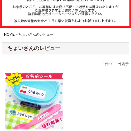
注文履歴
お支払いについ
て
HOME
ちょいさんのレビュー
ちょいさんのレビュー
納期・発送方法
について
1
件中
1
-
1
件表示
よくある質問
商品ガイド
会社概要