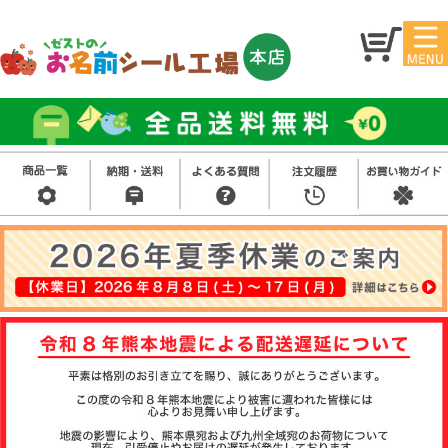
マイ
トッ
ペー
プ
ジ
アイ
お名
ロン
前シ
シー
ール
ル
お買
い得
スタ
セッ
ンプ
ト
その
他