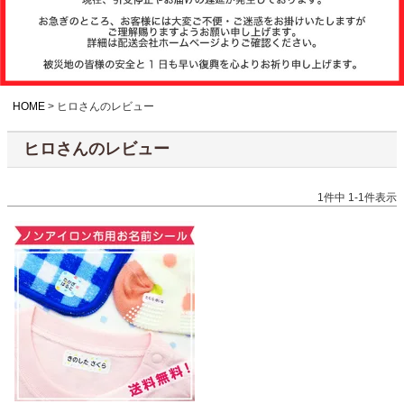
注文履歴
お支払いについ
て
HOME
ヒロさんのレビュー
ヒロさんのレビュー
納期・発送方法
について
1
件中
1
-
1
件表示
よくある質問
商品ガイド
会社概要