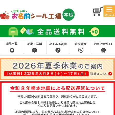
マイ
トッ
ペー
プ
ジ
アイ
お名
ロン
前シ
シー
ール
ル
お買
い得
スタ
セッ
ンプ
ト
その
他