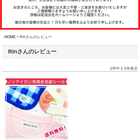
注文履歴
お支払いについ
て
HOME
Rinさんのレビュー
Rinさんのレビュー
納期・発送方法
について
1
件中
1
-
1
件表示
よくある質問
商品ガイド
会社概要