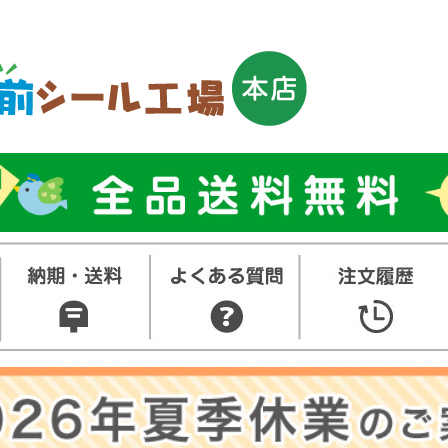
トップ
お名前シ
ル
お買い得
ット
その他