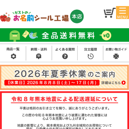
マイ
トッ
ペー
プ
ジ
アイ
お名
ロン
前シ
シー
ール
ル
お買
い得
スタ
セッ
ンプ
ト
その
他