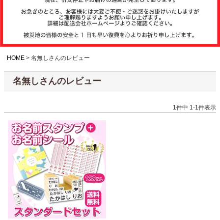
注文履歴
お支払いについ
て
HOME
名無しさんのレビュー
名無しさんのレビュー
納期・発送方法
について
1
件中
1
-
1
件表示
よくある質問
商品ガイド
会社概要