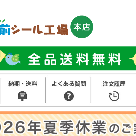
トップ
お名前シ
ル
お買い得
ット
その他