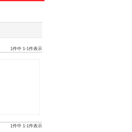
わせ
のお知らせ
1
件中
1
-
1
件表示
1
件中
1
-
1
件表示