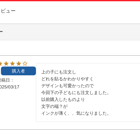
お問い合
レビュー
お客様へ
ー
会員登録
購入者
上の子にも注文し

どれを貼るかわかりやすく

投稿日
デザインも可愛かったので

025/03/17
今回下の子どもにも注文しました。

以前購入したものより

文字の端？が

インクが薄く、、気になりました。