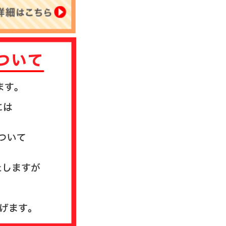
について
送方法について
質問
ド