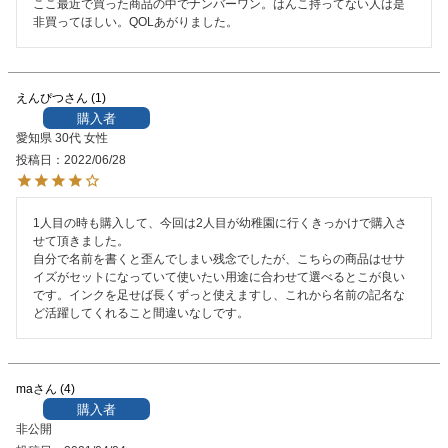
ここ最近で買った商品の中でナンバーワン。はんこ持ってない人は是
非買ってほしい。QOLあがりました。
えんぴつ
1
購入者
愛知県
30代
女性
投稿日
2022/06/28
1人目の時も購入して、今回は2人目が幼稚園に行くきっかけで購入さ
せて頂きました。

自分で名前を書くと歪んでしまい残念でしたが、こちらの商品はせサ
イズがセットになっていて使いたい用途に合わせて選べるとこが良い
です。インクを足せば長くずっと使えますし、これから名前の記名な
ど活躍してくれること間違いなしです。
ma
4
購入者
非公開