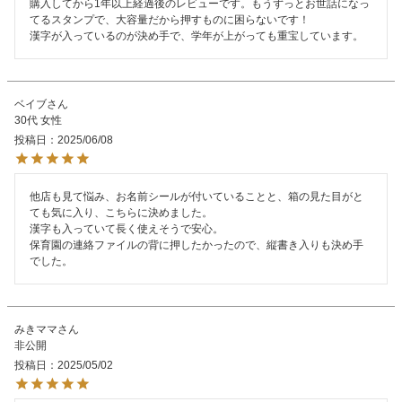
購入してから1年以上経過後のレビューです。もうずっとお世話になっ
てるスタンプで、大容量だから押すものに困らないです！

漢字が入っているのが決め手で、学年が上がっても重宝しています。
ベイブ
30代
女性
投稿日
2025/06/08
他店も見て悩み、お名前シールが付いていることと、箱の見た目がと
ても気に入り、こちらに決めました。

漢字も入っていて長く使えそうで安心。

保育園の連絡ファイルの背に押したかったので、縦書き入りも決め手
でした。
みきママ
非公開
投稿日
2025/05/02