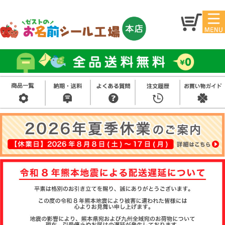
マイ
トッ
ペー
プ
ジ
アイ
お名
ロン
前シ
シー
ール
ル
お買
い得
スタ
セッ
ンプ
ト
その
他