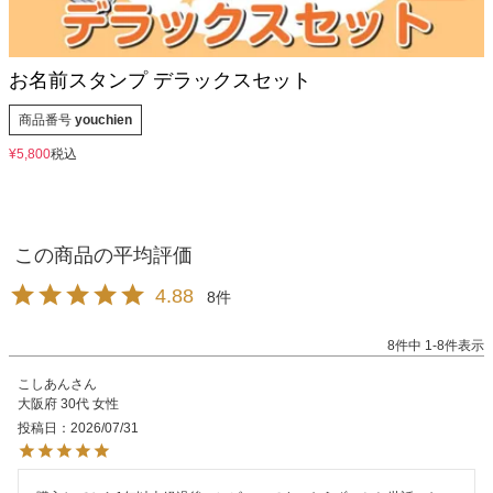
お名前スタンプ デラックスセット
商品番号
youchien
¥
5,800
税込
4.88
8
8
件中
1
-
8
件表示
こしあん
大阪府
30代
女性
投稿日
2026/07/31