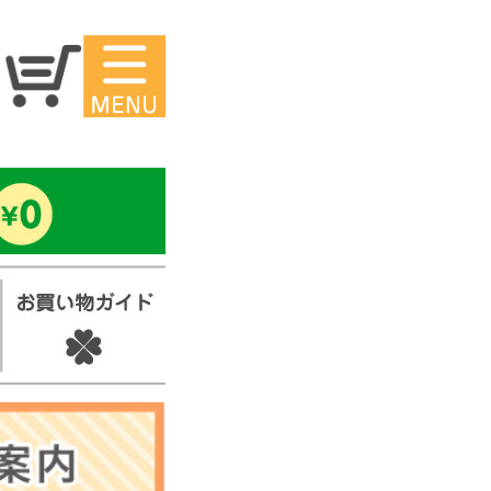
マイページ
ー
アイロンシ
ール
セ
スタンプ