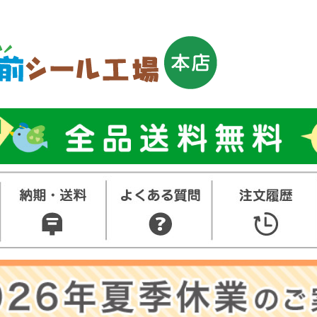
トップ
お名前シ
ル
お買い得
ット
その他