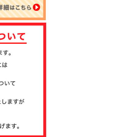
について
送方法について
質問
ド