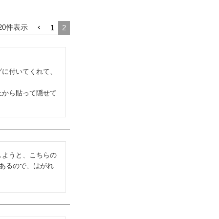
20
件表示
1
2
グに付いてくれて、
上から貼って隠せて
しようと、こちらの
あるので、はがれ