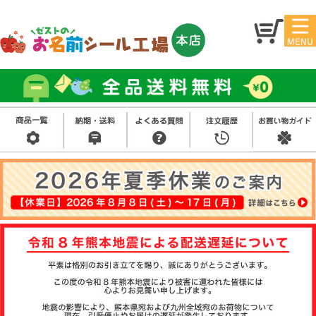
マイ
トッ
ペー
プ
ジ
アイ
お名
ロン
前シ
シー
ール
ル
お買
い得
スタ
セッ
ンプ
ト
その
他