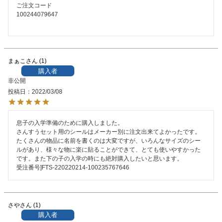
ご注文コード

100244079647

まぁこ
1
購入者
非公開
投稿日
2022/03/08
息子の入学準備のために購入しました。

さんすうセット用のシールはメーカー別に注文出来てよかったです。
たくさんの物品に名前を書くのは大変ですが、いろんなサイズのシー
ルがあり、様々な物に楽に貼ることができて、とても使いやすかった
です。また下の子の入学の時にも絶対購入したいと思います。

受注番号]FTS-220220214-100235767646
さや
1
購入者