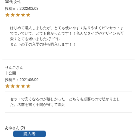
30代
女性
投稿日
2022/02/03
はじめて購入しましたが、とても使いやすく貼りやすくピンセットま
でついていて、とても良かったです！！色んなタイプやデザインも可
愛くとても迷いました‪⸜(*ˊᵕˋ*)⸝‬

また下の子の入学の時も購入します！！
りんご
非公開
投稿日
2021/06/09
セットで安くなるのが嬉しかった！どちらも必要なので助かりまし
た。名前を書く手間が省けて満足！
あゆ
2
購入者