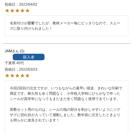
投稿日
2022/04/02
名前付けが憂鬱でしたが、教材メーカー毎にピッタリなので、スムー
ズに取り付けられました！
JAM
1
購入者
千葉県
40代
投稿日
2022/03/23
今回2回目の注文ですが、いつもながらの素早い発送、きれいな印刷で
満足です。耐久性も全く問題なく、小学校入学時にひらがなで作った
シールが高学年になってもまだまだ全く問題なく使用できています。

算数セット用のものは、シールの地の部分を剥がしやすいようにジグ
ザグに切れ目が入っていて感動しました。数年前に注文したときより
も明らかに改良されています！
