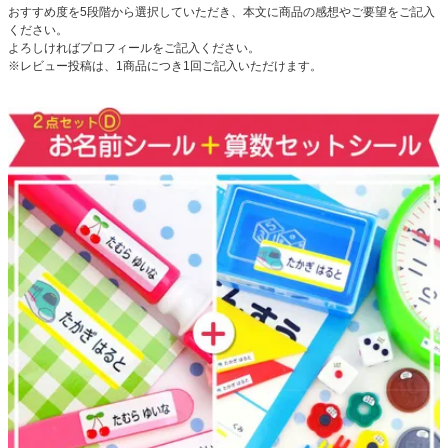
おすすめ度を5段階から選択していただき、本文に商品の感想やご要望をご記入
お問い合わせ
ください。
よろしければプロフィールをご記入ください。
※レビュー投稿は、1商品につき1回ご記入いただけます。
お客様へのお知
らせ
会員登録