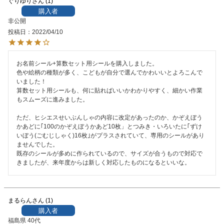
ぐりゆり
1
購入者
非公開
投稿日
2022/04/10
お名前シール+算数セット用シールを購入しました。

色や絵柄の種類が多く、こどもが自分で選んでかわいいとよろこんで
いました！

算数セット用シールも、何に貼ればいいかわかりやすく、細かい作業
もスムーズに進みました。

ただ、ヒシエスせいぶんしゃの内容に改定があったのか、かぞえぼう
かあどに｢100のかぞえぼうかあど10枚」とつみき・いろいたに｢ずけ
いぼう(ごむじしゃく)16枚｣がプラスされていて、専用のシールがあり
ませんでした。

既存のシールが多めに作られているので、サイズが合うもので対応で
きましたが、来年度からは新しく対応したものになるといいな。
まるらん
1
購入者
福島県
40代