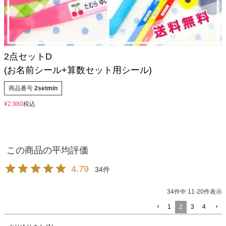
2点セットD
(お名前シール+算数セット用シール)
商品番号
2setmin
¥
2,980
税込
4.79
34
34
件中
11
-
20
件表示
1
2
3
4