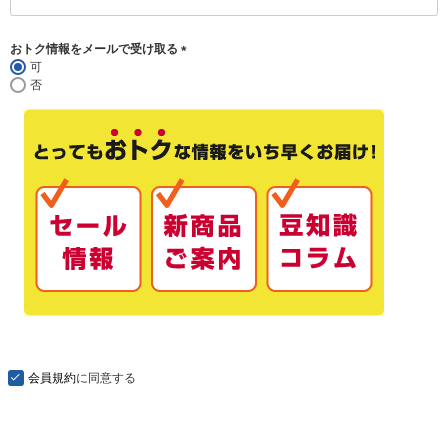
(
必
須
おトク情報をメールで受け取る
)
可
(
否
必
須
)
会員規約
に同意する