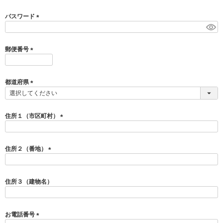
必
お問い合わせ
須
パスワード
)
(
必
お客様へのお知
須
らせ
郵便番号
)
(
必
会員登録
須
都道府県
)
(
必
須
住所１（市区町村）
)
(
必
須
住所２（番地）
)
(
必
須
住所３（建物名）
)
お電話番号