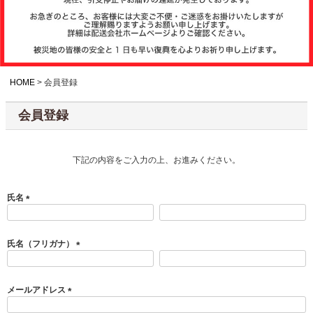
注文履歴
お支払いについ
て
HOME
会員登録
会員登録
納期・発送方法
について
下記の内容をご入力の上、お進みください。
よくある質問
氏名
(
商品ガイド
必
須
氏名（フリガナ）
)
(
必
会社概要
須
メールアドレス
)
(