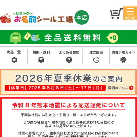
マイ
トッ
ペー
プ
ジ
アイ
お名
ロン
前シ
シー
ール
ル
お買
い得
スタ
セッ
ンプ
ト
その
他