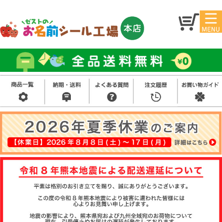
マイ
トッ
ペー
プ
ジ
アイ
お名
ロン
前シ
シー
ール
ル
お買
い得
スタ
セッ
ンプ
ト
その
他