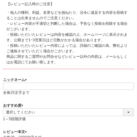
【レビュー記入時のご注意】
・他人の権利、利益、名誉などを損ねたり、法令に違反する内容を投稿す
ることは出来ませんのでご注意ください。
・レビュー内容が不適切と判断した場合は、予告なく投稿を削除する場合
がございます。
・投稿いただいたレビューは内容を確認の上、ホームページに表示されま
す。公開まで1~3営業日ほど日数がかかる場合があります。
・投稿いただいたレビュー内容によっては、詳細のご確認の為、弊社より
ご連絡させていただく場合がございます。
商品に関するご質問やお問合せなどレビュー以外の内容は、メールもしく
はお電話にてお願い致します。
ニックネーム
(
必
全角25文字まで
須
)
おすすめ度
(
必
1～5段階評価
須
)
レビュー本文