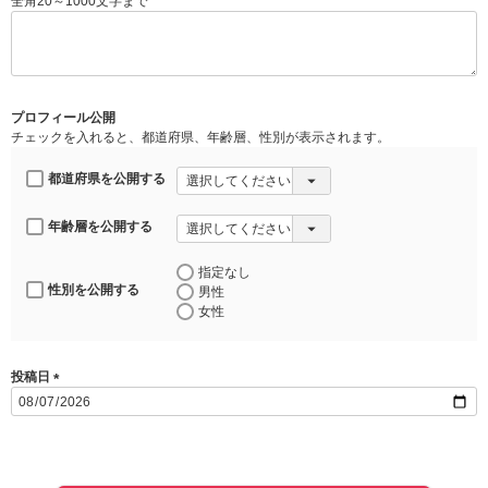
全角20～1000文字まで
(
必
須
)
プロフィール公開
チェックを入れると、都道府県、年齢層、性別が表示されます。
都道府県を公開する
年齢層を公開する
指定なし
性別を公開する
男性
女性
投稿日
(
必
須
)