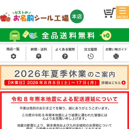
マイ
トッ
ペー
プ
ジ
アイ
お名
ロン
前シ
シー
ール
ル
お買
い得
スタ
セッ
ンプ
ト
その
他