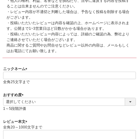
・他人の権利、利益、名誉などを損ねたり、法令に違反する内容を投稿す
ることは出来ませんのでご注意ください。
・レビュー内容が不適切と判断した場合は、予告なく投稿を削除する場合
がございます。
・投稿いただいたレビューは内容を確認の上、ホームページに表示されま
す。公開まで1~3営業日ほど日数がかかる場合があります。
・投稿いただいたレビュー内容によっては、詳細のご確認の為、弊社より
ご連絡させていただく場合がございます。
商品に関するご質問やお問合せなどレビュー以外の内容は、メールもしく
はお電話にてお願い致します。
ニックネーム
(
必
全角25文字まで
須
)
おすすめ度
(
必
1～5段階評価
須
)
レビュー本文
全角20～1000文字まで
(
必