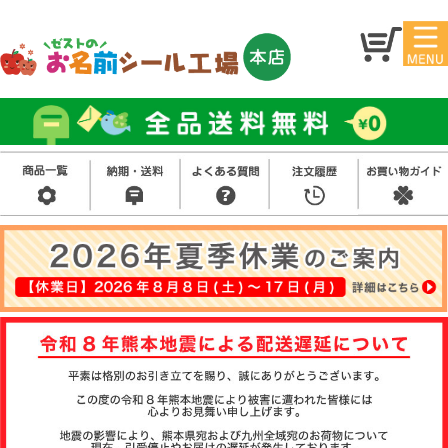
マイ
トッ
ペー
プ
ジ
アイ
お名
ロン
前シ
シー
ール
ル
お買
い得
スタ
セッ
ンプ
ト
その
他