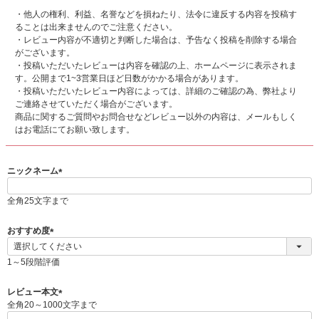
・他人の権利、利益、名誉などを損ねたり、法令に違反する内容を投稿す
ることは出来ませんのでご注意ください。
・レビュー内容が不適切と判断した場合は、予告なく投稿を削除する場合
がございます。
・投稿いただいたレビューは内容を確認の上、ホームページに表示されま
す。公開まで1~3営業日ほど日数がかかる場合があります。
・投稿いただいたレビュー内容によっては、詳細のご確認の為、弊社より
ご連絡させていただく場合がございます。
商品に関するご質問やお問合せなどレビュー以外の内容は、メールもしく
はお電話にてお願い致します。
ニックネーム
(
必
全角25文字まで
須
)
おすすめ度
(
必
1～5段階評価
須
)
レビュー本文
全角20～1000文字まで
(