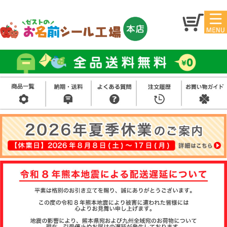
マイ
トッ
ペー
プ
ジ
アイ
お名
ロン
前シ
シー
ール
ル
お買
い得
スタ
セッ
ンプ
ト
その
他