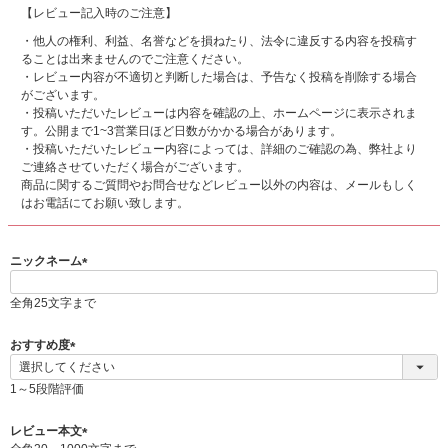
【レビュー記入時のご注意】
・他人の権利、利益、名誉などを損ねたり、法令に違反する内容を投稿す
ることは出来ませんのでご注意ください。
・レビュー内容が不適切と判断した場合は、予告なく投稿を削除する場合
がございます。
・投稿いただいたレビューは内容を確認の上、ホームページに表示されま
す。公開まで1~3営業日ほど日数がかかる場合があります。
・投稿いただいたレビュー内容によっては、詳細のご確認の為、弊社より
ご連絡させていただく場合がございます。
商品に関するご質問やお問合せなどレビュー以外の内容は、メールもしく
はお電話にてお願い致します。
ニックネーム
(
必
全角25文字まで
須
)
おすすめ度
(
必
1～5段階評価
須
)
レビュー本文