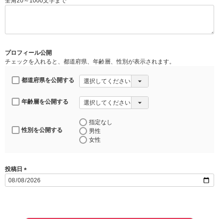
全角20～1000文字まで
(
必
須
)
プロフィール公開
チェックを入れると、都道府県、年齢層、性別が表示されます。
都道府県を公開する
年齢層を公開する
指定なし
性別を公開する
男性
女性
投稿日
(
必
須
)