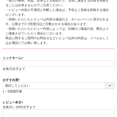
・他人の権利、利益、名誉などを損ねたり、法令に違反する内容を投稿す
ることは出来ませんのでご注意ください。
・レビュー内容が不適切と判断した場合は、予告なく投稿を削除する場合
がございます。
・投稿いただいたレビューは内容を確認の上、ホームページに表示されま
す。公開まで1~3営業日ほど日数がかかる場合があります。
・投稿いただいたレビュー内容によっては、詳細のご確認の為、弊社より
ご連絡させていただく場合がございます。
商品に関するご質問やお問合せなどレビュー以外の内容は、メールもしく
はお電話にてお願い致します。
ニックネーム
(
必
全角25文字まで
須
)
おすすめ度
(
必
1～5段階評価
須
)
レビュー本文
全角20～1000文字まで
(
必