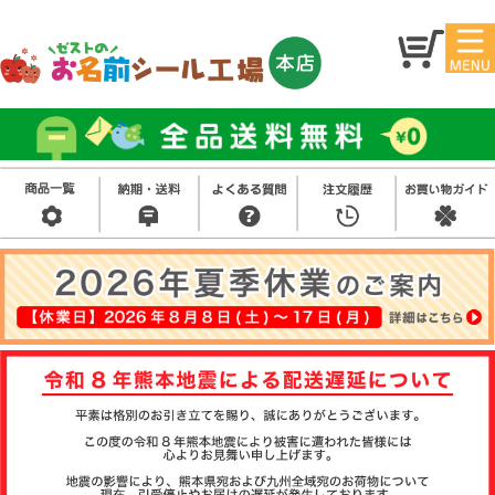
マイ
トッ
ペー
プ
ジ
アイ
お名
ロン
前シ
シー
ール
ル
お買
い得
スタ
セッ
ンプ
ト
その
他