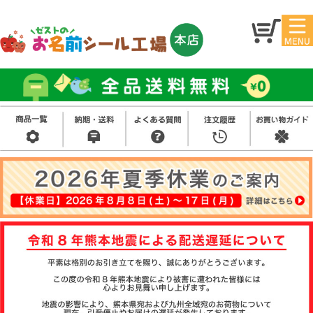
マイ
トッ
ペー
プ
ジ
アイ
お名
ロン
前シ
シー
ール
ル
お買
い得
スタ
セッ
ンプ
ト
その
他