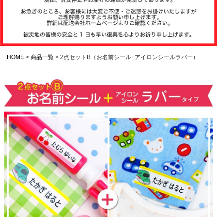
注文履歴
お支払いについ
て
HOME
商品一覧
2点セットB（お名前シール+アイロンシールラバー）
納期・発送方法
について
よくある質問
商品ガイド
会社概要