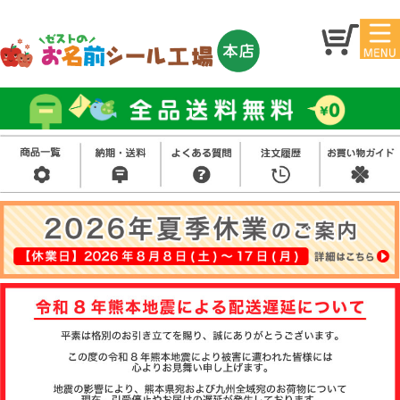
マイ
トッ
ペー
プ
ジ
アイ
お名
ロン
前シ
シー
ール
ル
お買
い得
スタ
セッ
ンプ
ト
その
他