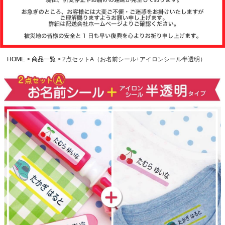
注文履歴
お支払いについ
て
HOME
商品一覧
2点セットA（お名前シール+アイロンシール半透明）
納期・発送方法
について
よくある質問
商品ガイド
会社概要