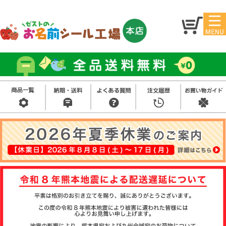
マイ
トッ
ペー
プ
ジ
アイ
お名
ロン
前シ
シー
ール
ル
お買
い得
スタ
セッ
ンプ
ト
その
他