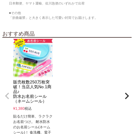
日本郵便、ヤマト運輸、佐川急便のいずれかで出荷
■その他
「折曲厳禁」と大きく表示した可愛い封筒でお届けします。
おすすめ商品
販売枚数250万枚突
破！当店人気No.1商
品♪
防水お名前シール
（ネームシール）
¥
1,380
税込
貼るだけ簡単、ラクラク
お名前つけ。 耐水防水
のお名前シール(ネーム
シール)！ 食洗機、電子