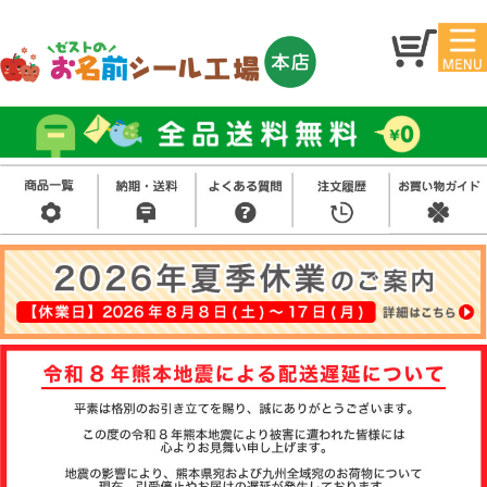
マイ
トッ
ペー
プ
ジ
アイ
お名
ロン
前シ
シー
ール
ル
お買
い得
スタ
セッ
ンプ
ト
その
他