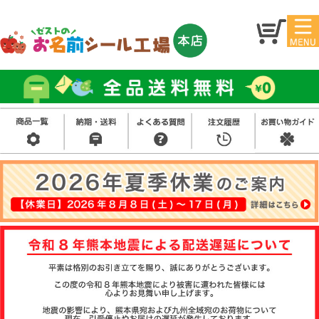
マイ
トッ
ペー
プ
ジ
アイ
お名
ロン
前シ
シー
ール
ル
お買
い得
スタ
セッ
ンプ
ト
その
他