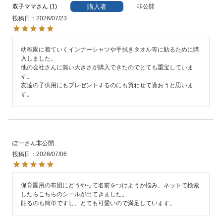
購入者
双子ママ
1
非公開
投稿日
2026/07/23
幼稚園に着ていくインナーシャツや手拭きタオル等に貼るために購
入しました。

他の会社さんに無い大きさが購入できたのでとても重宝していま
す。

友達の子供用にもプレゼントするのにも買わせて貰おうと思いま
す。
ぽー
非公開
投稿日
2026/07/06
保育園用の布団にどうやって名前をつけようか悩み、ネットで検索
したらこちらのシールが出てきました。

貼るのも簡単ですし、とても可愛いので満足しています。