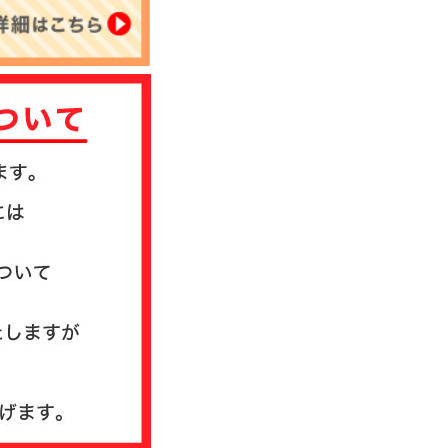
について
送方法について
質問
ド