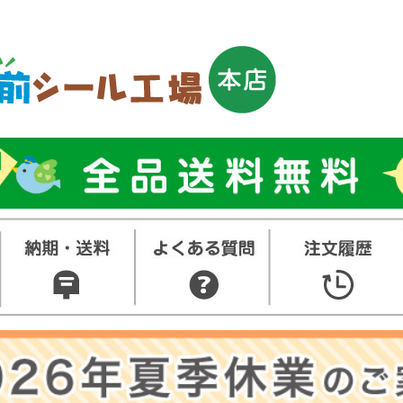
トップ
お名前シ
ル
お買い得
ット
その他