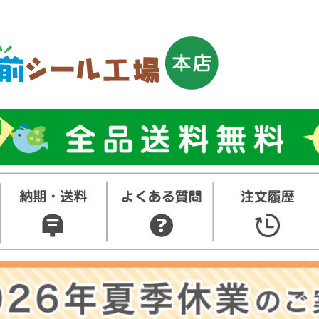
トップ
お名前シ
ル
お買い得
ット
その他