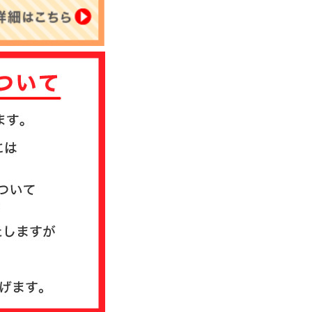
について
送方法について
質問
ド