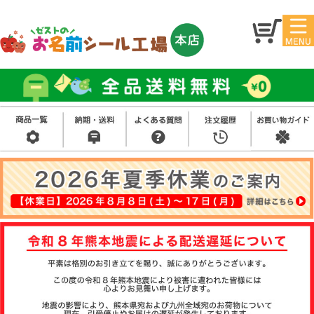
マイ
トッ
ペー
プ
ジ
アイ
お名
ロン
前シ
シー
ール
ル
お買
い得
スタ
セッ
ンプ
ト
その
他