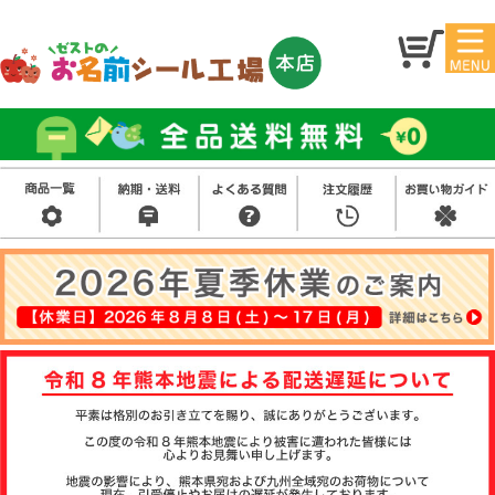
マイ
トッ
ペー
プ
ジ
アイ
お名
ロン
前シ
シー
ール
ル
お買
い得
スタ
セッ
ンプ
ト
その
他