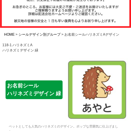
注文履歴
お支払いについ
て
HOME
シールデザイン別グループ
お名前シールハリネズミAデザイン
118-1.ハリネズミA
ハリネズミデザイン 緑
納期・発送方法
について
よくある質問
お名前シール
ハリネズミデザイン 緑
商品ガイド
会社概要
ペットとしても人気のハリネズミのデザイン。ポップな雰囲気に仕上げまし