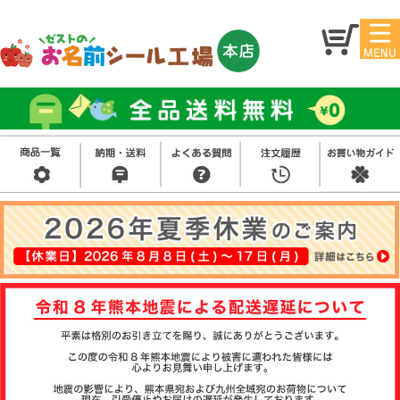
マイ
トッ
ペー
プ
ジ
アイ
お名
ロン
前シ
シー
ール
ル
お買
い得
スタ
セッ
ンプ
ト
その
他