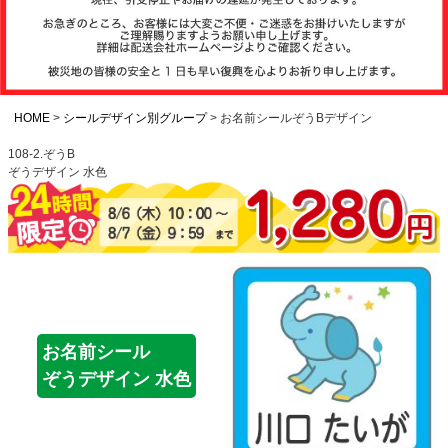
注文履歴
お支払いについ
て
HOME
シールデザイン別グループ
お名前シールぞうBデザイン
108-2.ぞうB
ぞうデザイン 水色
納期・発送方法
について
よくある質問
商品ガイド
お名前シール
ぞうデザイン 水色
会社概要