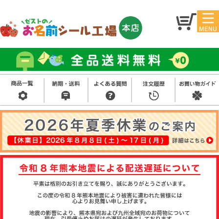
マイ
トッ
ペー
プ
ジ
アイ
お名
ロン
前シ
シー
ール
ル
お買
い得
スタ
セッ
ンプ
ト
その
他