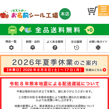
マイ
トッ
ペー
プ
ジ
アイ
お名
ロン
前シ
シー
ール
ル
お買
い得
スタ
セッ
ンプ
ト
その
他