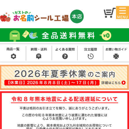
マイ
トッ
ペー
プ
ジ
アイ
お名
ロン
前シ
シー
ール
ル
お買
い得
スタ
セッ
ンプ
ト
その
他