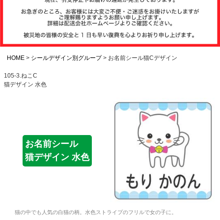
注文履歴
お支払いについ
て
HOME
シールデザイン別グループ
お名前シール猫Cデザイン
105-3.ねこC
猫デザイン 水色
納期・発送方法
について
よくある質問
お名前シール
猫デザイン 水色
商品ガイド
会社概要
猫の中でも人気の白猫の柄。水色ストライプのフリルで女の子に。