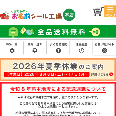
マイ
トッ
ペー
プ
ジ
アイ
お名
ロン
前シ
シー
ール
ル
お買
い得
スタ
セッ
ンプ
ト
その
他