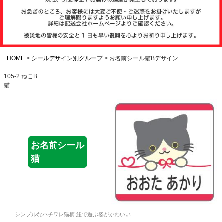
注文履歴
お支払いについ
て
HOME
シールデザイン別グループ
お名前シール猫Bデザイン
105-2.ねこB
猫
納期・発送方法
について
よくある質問
お名前シール
猫
商品ガイド
会社概要
シンプルなハチワレ猫柄 紐で遊ぶ姿がかわいい