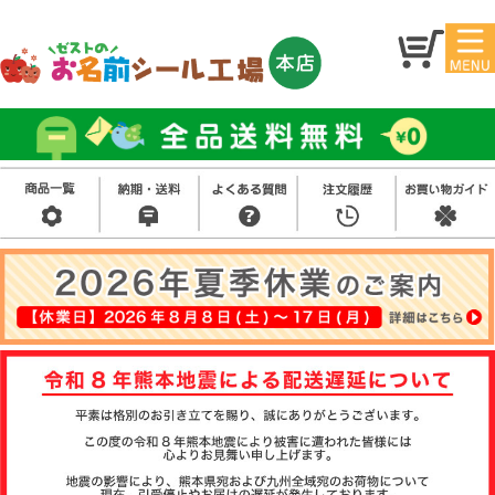
マイ
トッ
ペー
プ
ジ
アイ
お名
ロン
前シ
シー
ール
ル
お買
い得
スタ
セッ
ンプ
ト
その
他