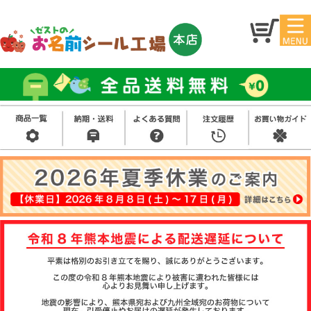
マイ
トッ
ペー
プ
ジ
アイ
お名
ロン
前シ
シー
ール
ル
お買
い得
スタ
セッ
ンプ
ト
その
他