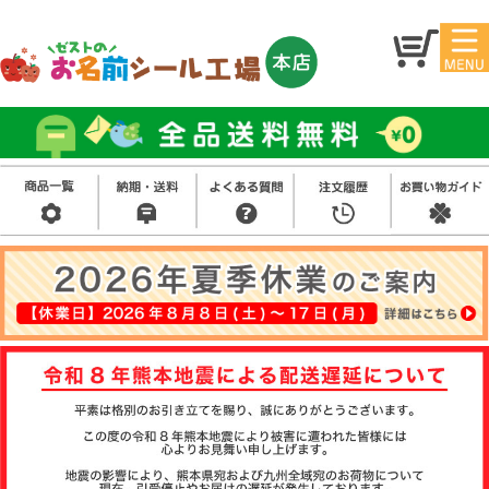
マイ
トッ
ペー
プ
ジ
アイ
お名
ロン
前シ
シー
ール
ル
お買
い得
スタ
セッ
ンプ
ト
その
他