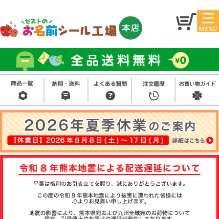
マイ
トッ
ペー
プ
ジ
アイ
お名
ロン
前シ
シー
ール
ル
お買
い得
スタ
セッ
ンプ
ト
その
他