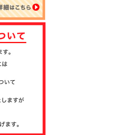
について
送方法について
質問
ド