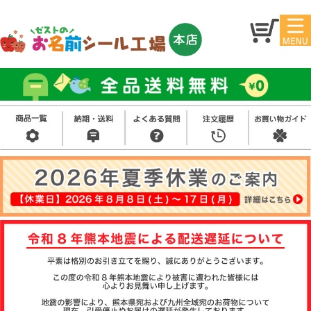
マイ
トッ
ペー
プ
ジ
アイ
お名
ロン
前シ
シー
ール
ル
お買
い得
スタ
セッ
ンプ
ト
その
他