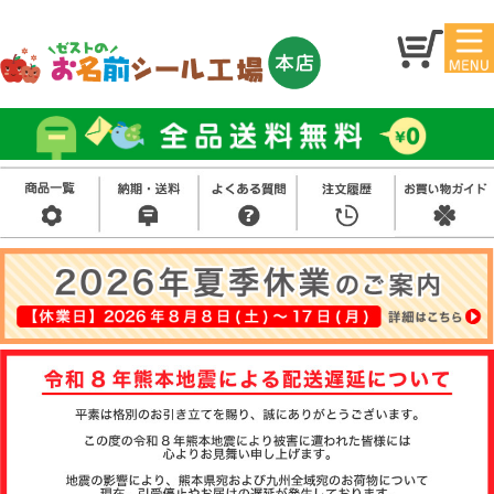
マイ
トッ
ペー
プ
ジ
アイ
お名
ロン
前シ
シー
ール
ル
お買
い得
スタ
セッ
ンプ
ト
その
他