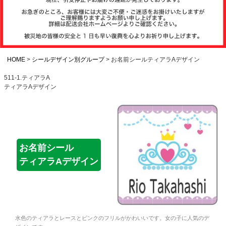
注文履歴
お支払いについ
て
HOME
シールデザイン別グループ
お名前シールティアラAデザイン
511-1.ティアラA
ティアラAデザイン
納期・発送方法
について
よくある質問
お名前シール
ティアラAデザイン
商品ガイド
会社概要
水色のティアラとレースとピンクのフリルがかわいいです。女の子に人気のデ