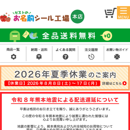
マイ
トッ
ペー
プ
ジ
アイ
お名
ロン
前シ
シー
ール
ル
お買
い得
スタ
セッ
ンプ
ト
その
他