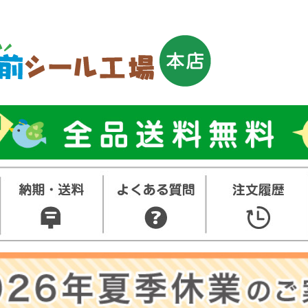
トップ
お名前シ
ル
お買い得
ット
その他