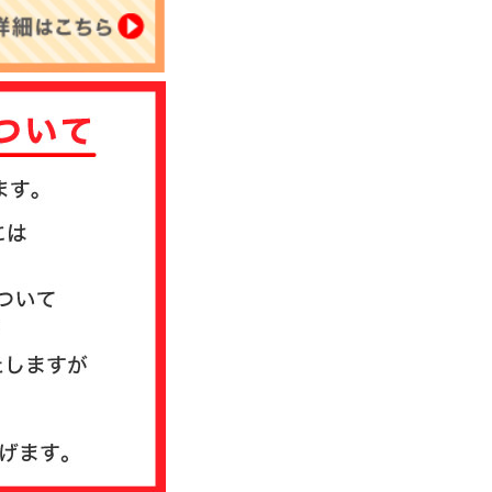
について
送方法について
質問
ド