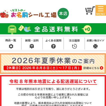
マイ
トッ
ペー
プ
ジ
アイ
お名
ロン
前シ
シー
ール
ル
お買
い得
スタ
セッ
ンプ
ト
その
他