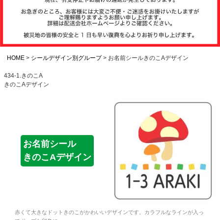
注文履歴
お支払いについ
て
HOME
シールデザイン別グループ
お名前シールきのこAデザイン
434-1.きのこA
きのこAデザイン
納期・発送方法
について
よくある質問
お名前シール
きのこAデザイン
商品ガイド
会社概要
赤くて大きなドットきのこがかわいいデザインです。カラフルなラインが入っ