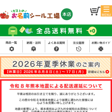
マイ
トッ
ペー
プ
ジ
アイ
お名
ロン
前シ
シー
ール
ル
お買
い得
スタ
セッ
ンプ
ト
その
他