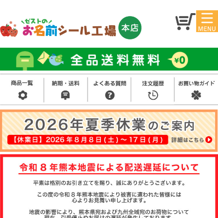
マイ
トッ
ペー
プ
ジ
アイ
お名
ロン
前シ
シー
ール
ル
お買
い得
スタ
セッ
ンプ
ト
その
他