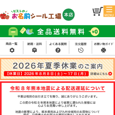
マイ
トッ
ペー
プ
ジ
アイ
お名
ロン
前シ
シー
ール
ル
お買
い得
スタ
セッ
ンプ
ト
その
他