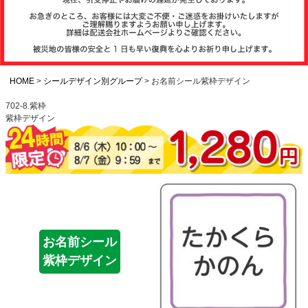
注文履歴
お支払いについ
て
HOME
シールデザイン別グループ
お名前シール紫枠デザイン
702-8.紫枠
紫枠デザイン
納期・発送方法
について
よくある質問
商品ガイド
お名前シール
紫枠デザイン
会社概要