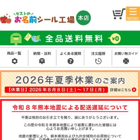
マイ
トッ
ペー
プ
ジ
アイ
お名
ロン
前シ
シー
ール
ル
お買
い得
スタ
セッ
ンプ
ト
その
他