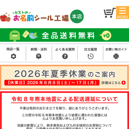
マイ
トッ
ペー
プ
ジ
アイ
お名
ロン
前シ
シー
ール
ル
お買
い得
スタ
セッ
ンプ
ト
その
他