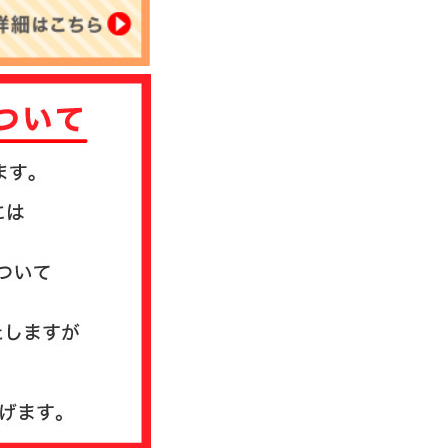
について
送方法について
質問
ド