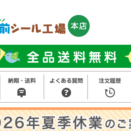
トップ
お名前シ
ル
お買い得
ット
その他